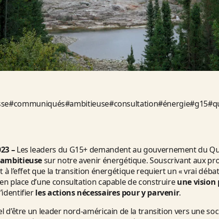
sse
#
communiqués
#
ambitieuse
#
consultation
#
énergie
#
g15
#
q
023 –
Les leaders du G15+ demandent au gouvernement du Qu
 ambitieuse
sur notre avenir énergétique. Souscrivant aux p
à l’effet que la transition énergétique requiert un « vrai débat d
 en place d’une consultation capable de construire
une vision
’identifier
les actions nécessaires pour y parvenir
.
el d’être un leader nord-américain de la transition vers une so