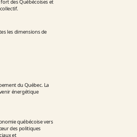
t fort des Québécoises et
ollectif.
utes les dimensions de
oppement du Québec. La
avenir énergétique
’économie québécoise vers
cœur des politiques
ciaux et