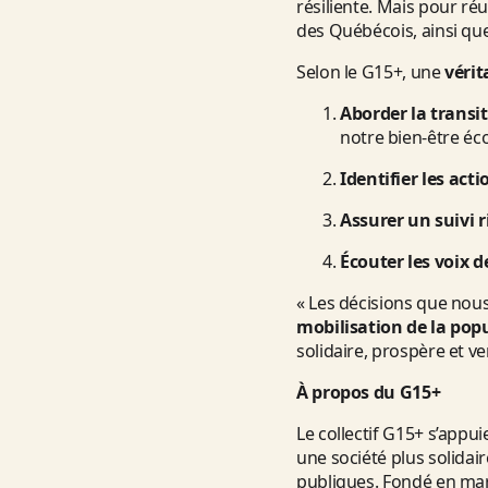
résiliente. Mais pour ré
des Québécois, ainsi que
Selon le G15+, une
vérit
Aborder la trans
notre bien-être éc
Identifier les act
Assurer un suivi 
Écouter les voix 
« Les décisions que nou
mobilisation de la popul
solidaire, prospère et ve
À propos du G15+
Le collectif G15+ s’appu
une société plus solidair
publiques. Fondé en mar