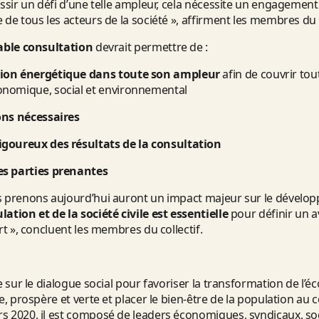
ussir un défi d’une telle ampleur, cela nécessite un engagemen
 de tous les acteurs de la société », affirment les membres du c
able
consultation
devrait permettre de :
ition énergétique dans toute son ampleur
afin de couvrir to
onomique, social et environnemental
ions nécessaires
rigoureux des résultats de la consultation
des parties prenantes
s prenons aujourd’hui auront un impact majeur sur le dével
ation et de la société civile est essentielle
pour définir un 
rt », concluent les membres du collectif.
ie sur le dialogue social pour favoriser la transformation de l
e, prospère et verte et placer le bien-être de la population au 
s 2020, il est composé de leaders économiques, syndicaux, so