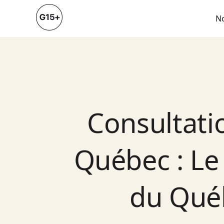
N
Consultatio
Québec : Le
du Québ