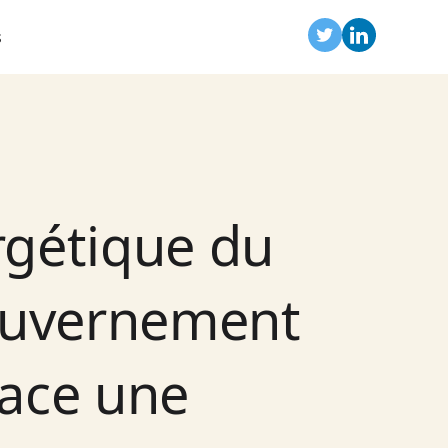
s
ergétique du
gouvernement
lace une