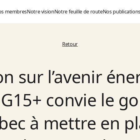
os membres
Notre vision
Notre feuille de route
Nos publication
Retour
n sur l’avenir én
 G15+ convie le 
ec à mettre en p