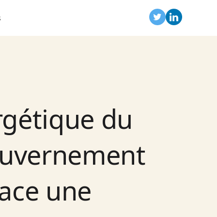
s
ergétique du
gouvernement
lace une