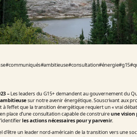
sse
#
communiqués
#
ambitieuse
#
consultation
#
énergie
#
g15
#
q
023 –
Les leaders du G15+ demandent au gouvernement du Qu
 ambitieuse
sur notre avenir énergétique. Souscrivant aux p
à l’effet que la transition énergétique requiert un « vrai débat d
 en place d’une consultation capable de construire
une vision
’identifier
les actions nécessaires pour y parvenir
.
el d’être un leader nord-américain de la transition vers une so