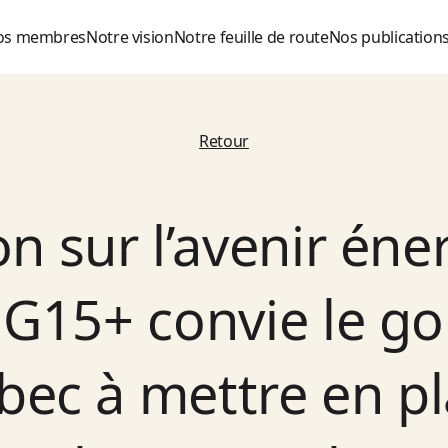
os membres
Notre vision
Notre feuille de route
Nos publication
Retour
n sur l’avenir én
 G15+ convie le 
ec à mettre en p