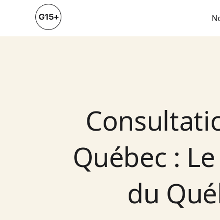
N
Consultatio
Québec : Le
du Québ