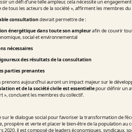
ussir un défi d’une telle ampleur, cela nécessite un engagemen
 de tous les acteurs de la société », affirment les membres du c
able
consultation
devrait permettre de :
ition énergétique dans toute son ampleur
afin de couvrir to
onomique, social et environnemental
ions nécessaires
rigoureux des résultats de la consultation
des parties prenantes
s prenons aujourd’hui auront un impact majeur sur le dével
ation et de la société civile est essentielle
pour définir un 
rt », concluent les membres du collectif.
ie sur le dialogue social pour favoriser la transformation de l
e, prospère et verte et placer le bien-être de la population au 
s 2020, il est composé de leaders économiques, syndicaux, so