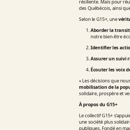
résiliente. Mais pour ré
des Québécois, ainsi que
Selon le G15+, une
vérit
Aborder la trans
notre bien-être éc
Identifier les act
Assurer un suivi 
Écouter les voix 
« Les décisions que nou
mobilisation de la popul
solidaire, prospère et ve
À propos du G15+
Le collectif G15+ s’appu
une société plus solidair
publiques. Fondé en mar