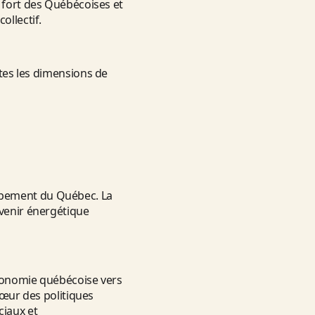
t fort des Québécoises et
ollectif.
utes les dimensions de
oppement du Québec. La
avenir énergétique
’économie québécoise vers
cœur des politiques
ciaux et