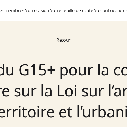
os membres
Notre vision
Notre feuille de route
Nos publication
Retour
u G15+ pour la 
e sur la Loi sur 
erritoire et l’urba