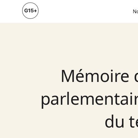
N
Mémoire d
parlementair
du t