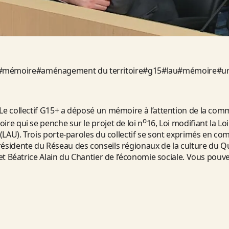
#
mémoire
#
aménagement du territoire
#
g15
#
lau
#
mémoire
#
u
 Le collectif G15+ a déposé un mémoire à l’attention de la com
o
ire qui se penche sur le projet de loi n
16, Loi modifiant la L
e (LAU). Trois porte-paroles du collectif se sont exprimés en c
résidente du Réseau des conseils régionaux de la culture du 
e et Béatrice Alain du Chantier de l’économie sociale. Vous po