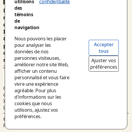
utilisons
confidentialité
des
Le collectif G15+ se
témoins
réjouit du
de
développement des
navigation
Indicateurs vitaux du
Grand Montréal pour
Nous pouvons les placer
Accepter
pour analyser les
placer le bien-être au
tous
données de nos
cœur des politiques
personnes visiteuses,
métropolitaines
Ajuster vos
améliorer notre site Web,
préférences
25 mai 2023
afficher un contenu
personnalisé et vous faire
vivre une expérience
G15+
agréable. Pour plus
contact@g15plus.quebec
d'informations sur les
X
cookies que nous
LinkedIn
utilisons, ajustez vos
préférences.
©2022, G15+. Tous droits réservés.
Politique de confidentialité