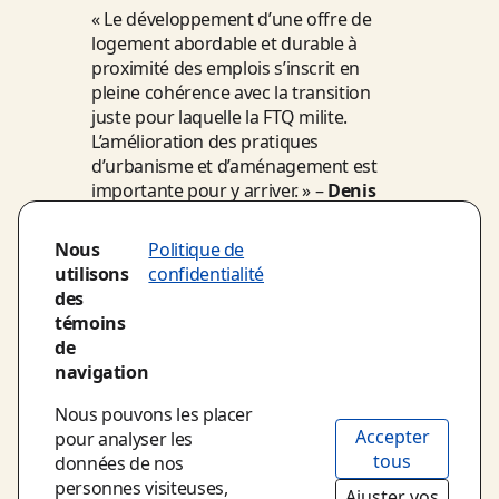
« Le développement d’une offre de
logement abordable et durable à
proximité des emplois s’inscrit en
pleine cohérence avec la transition
juste pour laquelle la FTQ milite.
L’amélioration des pratiques
d’urbanisme et d’aménagement est
importante pour y arriver. » –
Denis
Bolduc, secrétaire général de la FTQ.
Nous
Politique de
« Pour un aménagement du territoire
utilisons
confidentialité
qui soit réellement inclusif, il est
des
essentiel de considérer les besoins des
témoins
populations à risque d’exclusion:
de
emploi, logement et mobilité sont des
navigation
incontournables, sans oublier la
possibilité de participer aux décisions
Nous pouvons les placer
qui les concernent. » –
Daniel Baril,
Accepter
pour analyser les
président, Coalition des organismes
tous
données de nos
communautaires pour le
personnes visiteuses,
Ajuster vos