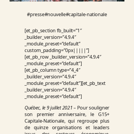
#
presse
#
nouvelle
#
capitale-nationale
[et_pb_section fb_built=”1″
_builder_version=”4.9.4″
_module_preset=”default”
custom_padding=”0px|||||”]
[et_pb_row _builder_version=”4.9.4″
_module_preset=”default”]
[et_pb_column type=”4_4″
_builder_version=”4.9.4″
_module_preset=”default”][et_pb_text
_builder_version=”4.9.4″
_module_preset=”default”]
Québec, le 9 juillet 2021 –
Pour souligner
son premier anniversaire, le G15+
Capitale-Nationale, qui regroupe plus
de quinze organisations et leaders
issus des secteurs économique,