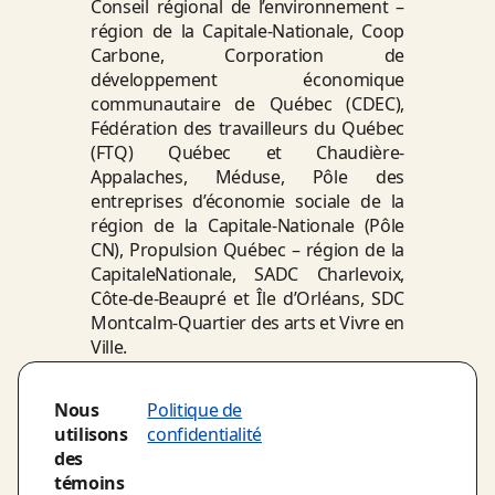
Conseil régional de l’environnement –
région de la Capitale-Nationale, Coop
Carbone, Corporation de
développement économique
communautaire de Québec (CDEC),
Fédération des travailleurs du Québec
(FTQ) Québec et Chaudière-
Appalaches, Méduse, Pôle des
entreprises d’économie sociale de la
région de la Capitale-Nationale (Pôle
CN), Propulsion Québec – région de la
CapitaleNationale, SADC Charlevoix,
Côte-de-Beaupré et Île d’Orléans, SDC
Montcalm-Quartier des arts et Vivre en
Ville.
Pour plus d’informations, visitez le
site
Nous
Politique de
Internet
ou suivez-nous sur
Twitter
.
utilisons
confidentialité
-30-
des
témoins