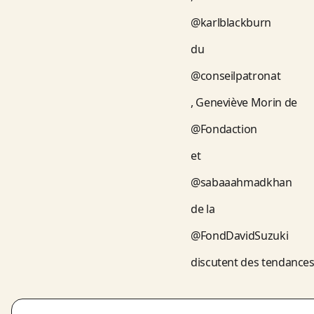
@karlblackburn
du
@conseilpatronat
, Geneviève Morin de
@Fondaction
et
@sabaaahmadkhan
de la
@FondDavidSuzuki
discutent des tendance