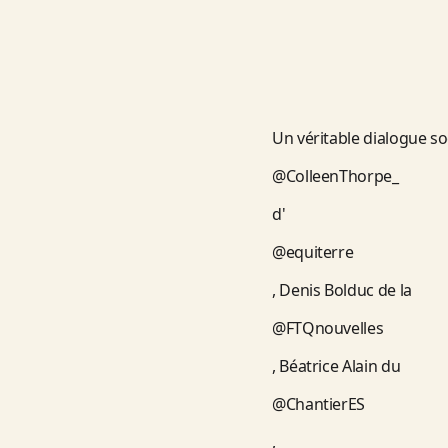
Un véritable dialogue soc
@ColleenThorpe_
d'
@equiterre
, Denis Bolduc de la
@FTQnouvelles
, Béatrice Alain du
@ChantierES
,