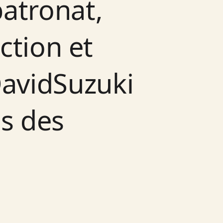
atronat,
tion et
vidSuzuki
s des