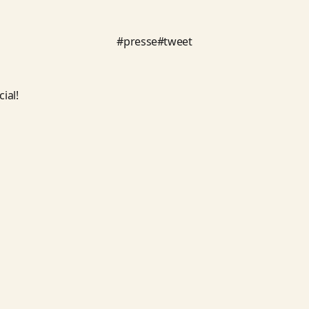
#
presse
#
tweet
ial!