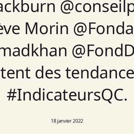
ackburn @conseilp
ève Morin @Fondac
madkhan @FondDa
utent des tendance
#IndicateursQC.
18 janvier 2022