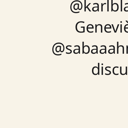
@karlbl
Genevi
@sabaaah
disc