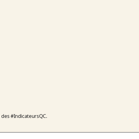
s des
#IndicateursQC
.