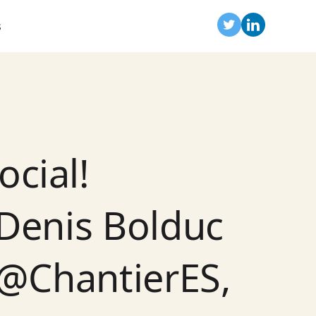
s
ocial!
Denis Bolduc
 @ChantierES,