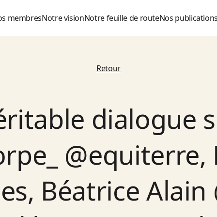
os membres
Notre vision
Notre feuille de route
Nos publication
Retour
ritable dialogue s
rpe_ @equiterre, 
s, Béatrice Alain