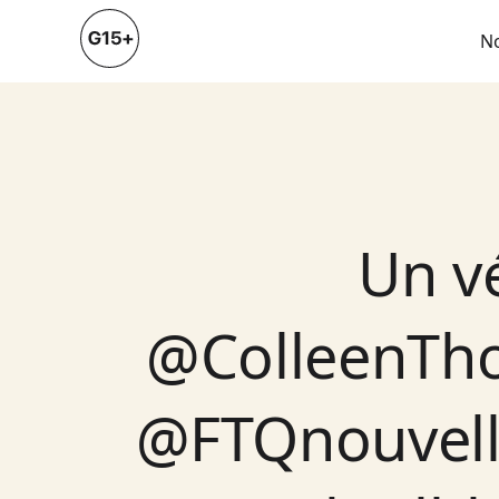
N
Un vé
@ColleenTho
@FTQnouvelle